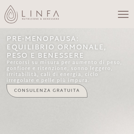
PRE-MENOPAUSA:
EQUILIBRIO ORMONALE,
PESO E BENESSERE
Percorsi su misura per aumento di peso,
gonfiore e ritenzione, sonno leggero,
irritabilità, cali di energia, ciclo
irregolare e pelle più impura.
CONSULENZA GRATUITA