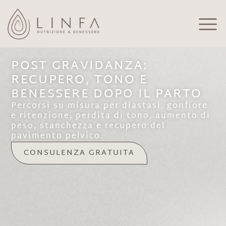
POST GRAVIDANZA:
RECUPERO, TONO E
BENESSERE DOPO IL PARTO
Percorsi su misura per diastasi, gonfiore
e ritenzione, perdita di tono, aumento di
peso, stanchezza e recupero del
pavimento pelvico.
CONSULENZA GRATUITA