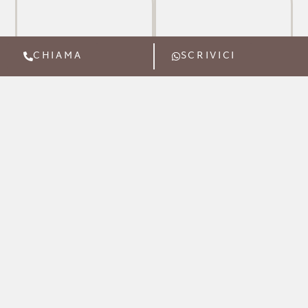
CHIAMA
SCRIVICI
PERCORSO
PERCORSO
BEAUTY
RECOVERY
SCOPRI DI
SCOPRI DI
PIÚ
PIÚ