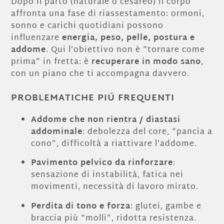
Dopo il parto (naturale o cesareo) il corpo
affronta una fase di riassestamento: ormoni,
sonno e carichi quotidiani possono
influenzare
energia, peso, pelle, postura e
addome
. Qui l’obiettivo non è “tornare come
prima” in fretta: è
recuperare in modo sano
,
con un piano che ti accompagna davvero.
PROBLEMATICHE PIÚ FREQUENTI
Addome che non rientra / diastasi
addominale
: debolezza del core, “pancia a
cono”, difficoltà a riattivare l’addome.
Pavimento pelvico da rinforzare
:
sensazione di instabilità, fatica nei
movimenti, necessità di lavoro mirato.
Perdita di tono e forza
: glutei, gambe e
braccia più “molli”, ridotta resistenza.