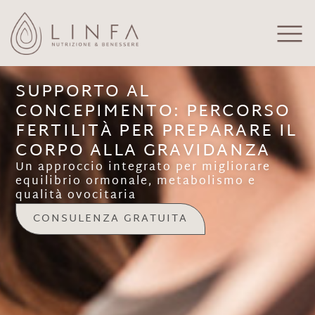
SUPPORTO AL
CONCEPIMENTO: PERCORSO
FERTILITÀ PER PREPARARE IL
CORPO ALLA GRAVIDANZA
Un approccio integrato per migliorare
equilibrio ormonale, metabolismo e
qualità ovocitaria
CONSULENZA GRATUITA